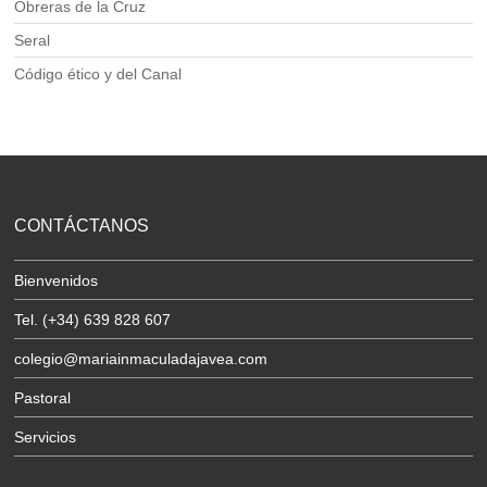
Obreras de la Cruz
Seral
Código ético y del Canal
CONTÁCTANOS
Bienvenidos
Tel. (+34) 639 828 607
colegio@mariainmaculadajavea.com
Pastoral
Servicios