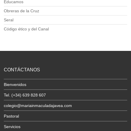
Educamos
Obreras de la Cruz
Seral
Código ético y del Canal
CONTÁCTANOS
Bienvenidos
Tel. (+34) 639 828 607
colegio@mariainmaculadajavea.com
Pastoral
Servicios