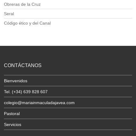
Obreras de la Cruz
Seral
Código ético y del Canal
CONTÁCTANOS
Bienvenidos
Tel. (+34) 639 828 607
colegio@mariainmaculadajavea.com
Pastoral
Servicios